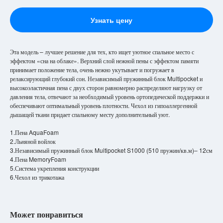
Узнать цену
Эта модель – лучшее решение для тех, кто ищет уютное спальное место с
эффектом «сна на облаке». Верхний слой нежной пены с эффектом памяти
принимает положение тела, очень нежно укутывает и погружает в
релаксирующий глубокий сон. Независимый пружинный блок Multipocket и
высокоэластичная пена с двух сторон равномерно распределяют нагрузку от
давления тела, отвечают за необходимый уровень ортопедической поддержки и
обеспечивают оптимальный уровень плотности. Чехол из гипоаллергенной
дышащей ткани придает спальному месту дополнительный уют.
1.Пена AquaFoam
2.Льняной войлок
3.Независимый пружинный блок Muitipocket S1000 (510 пружин/кв.м)– 12см
4.Пена MemoryFoam
5.Система укрепления конструкции
6.Чехол из трикотажа
Может понравиться