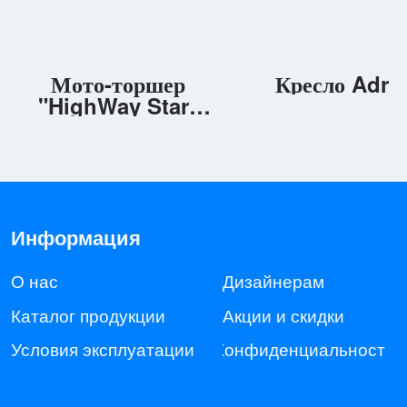
Информация
О нас
Дизайнерам
Мото-торшер
Кресло Adri
Каталог продукции
Акции и скидки
"HighWay Star"
Условия эксплуатации
Конфиденциальность
красный
Контакты
salonmebelshop
salonmebelshop
+7 (925) 716-04-55
salonmebelshop.ru
salonmebelshop@gmail.com
Адрес